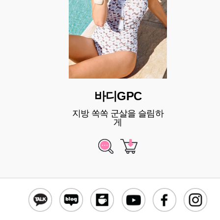
바디GPC
지방 쏙쏙 군살을 슬림하
게