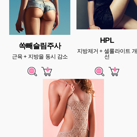
HPL
쏙빼슬림주사
지방제거 + 셀룰라이트 개
근육 + 지방을 동시 감소
선