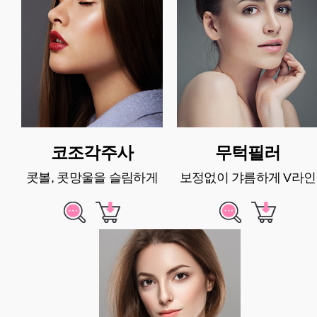
코조각주사
무턱필러
콧볼, 콧망울을 슬림하게
보정없이 갸름하게 V라인